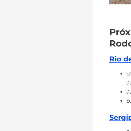
Próx
Rodo
Rio d
En
Du
Da
Ed
Sergi