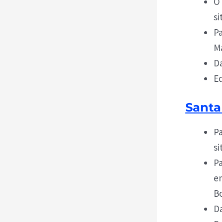
O 
si
Pa
Ma
Da
Ed
Santa
Pa
si
Pa
en
Bo
Da