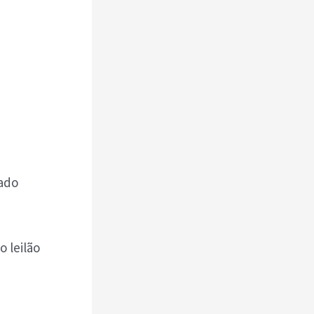
tado
 leilão