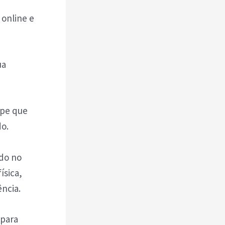
 online e
ua
upe que
do.
ado no
ísica,
ência.
 para