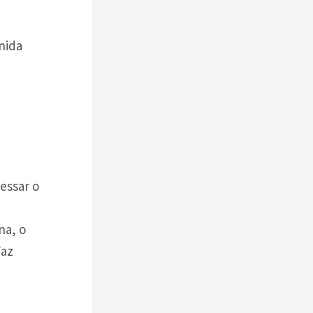
enida
cessar o
na, o
Vaz