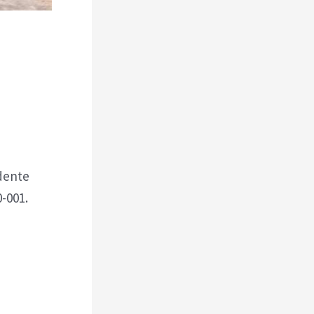
dente
0-001.