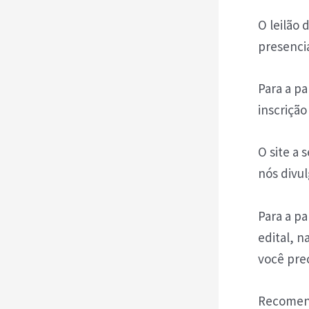
O leilão 
presenci
Para a pa
inscriçã
O site a
nós divul
Para a pa
edital, n
você prec
Recomenda