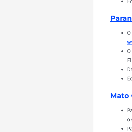
Ed
Para
O 
w
O 
Fi
Da
Ed
Mato 
Pa
o 
Pa