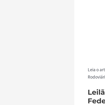
Leia o ar
Rodoviári
Leil
Fede