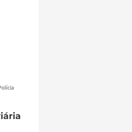
olícia
iária